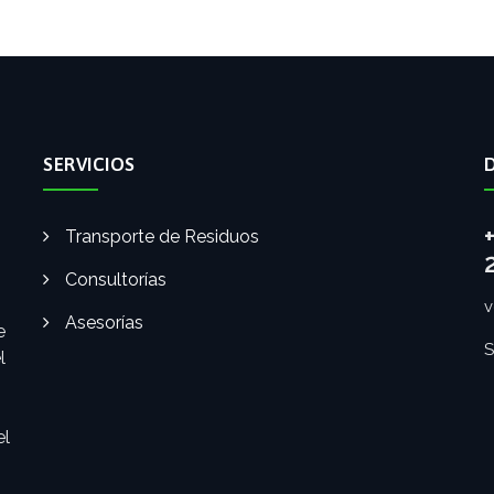
SERVICIOS
Transporte de Residuos
Consultorías
v
Asesorías
e
S
l
el